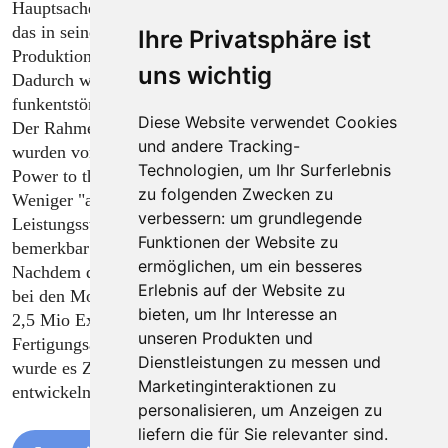
Hauptsache nur durch das geänderte Luftfiltergehäuse,
das in seiner jetzigen Ausführung bis zum
Ihre Privatsphäre ist
Produktionsende 1988 beibehalten werden sollte!
uns wichtig
Dadurch war die Kerze gekapselt und der Motor nun
funkentstört.
Diese Website verwendet Cookies
Der Rahmen und die Gasbetätigung ohne Drehgriff
und andere Tracking-
wurden vom "1700" unverändert übernommen.
Technologien, um Ihr Surferlebnis
Power to the Reibroll'!
zu folgenden Zwecken zu
Weniger "augenscheinlich" war jedoch eine 40%ige
verbessern:
um grundlegende
Leistungssteigerung, was sich vor allem am Berg positiv
Funktionen der Website zu
bemerkbar machte.
ermöglichen
,
um ein besseres
Nachdem der "Col de Cygne", der Schwanenhalsrahmen,
Erlebnis auf der Website zu
bei den Modellen 660 bis 2200 identisch, nunmehr in gut
bieten
,
um Ihr Interesse an
2,5 Mio Exemplaren gebaut worden war, die
unseren Produkten und
Fertigungsanlagen also auch "abgeschrieben" waren,
Dienstleistungen zu messen und
wurde es Zeit, einen neuen, "zeitgemäßeren" Rahmen zu
Marketinginteraktionen zu
entwickeln.
personalisieren
,
um Anzeigen zu
liefern die für Sie relevanter sind
.