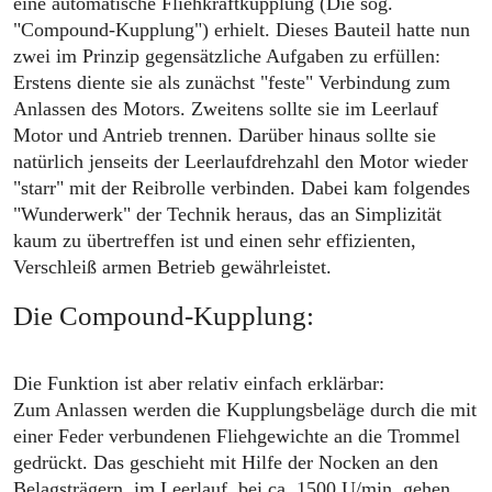
eine automatische Fliehkraftkupplung (Die sog.
"Compound-Kupplung") erhielt. Dieses Bauteil hatte nun
zwei im Prinzip gegensätzliche Aufgaben zu erfüllen:
Erstens diente sie als zunächst "feste" Verbindung zum
Anlassen des Motors. Zweitens sollte sie im Leerlauf
Motor und Antrieb trennen. Darüber hinaus sollte sie
natürlich jenseits der Leerlaufdrehzahl den Motor wieder
"starr" mit der Reibrolle verbinden. Dabei kam folgendes
"Wunderwerk" der Technik heraus, das an Simplizität
kaum zu übertreffen ist und einen sehr effizienten,
Verschleiß armen Betrieb gewährleistet.
Die Compound-Kupplung:
Die Funktion ist aber relativ einfach erklärbar:
Zum Anlassen werden die Kupplungsbeläge durch die mit
einer Feder verbundenen Fliehgewichte an die Trommel
gedrückt. Das geschieht mit Hilfe der Nocken an den
Belagsträgern, im Leerlauf, bei ca. 1500 U/min, gehen